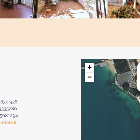
+
−
7830.936
3335280
.5081294
efate.it