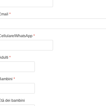
Email
*
Cellulare/WhatsApp
*
Adulti
*
Bambini
*
Età dei bambini