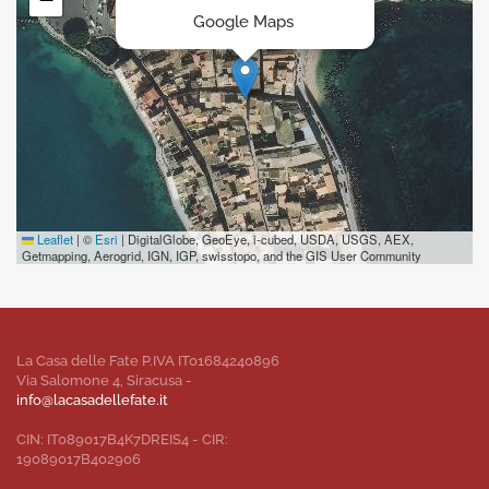
Google Maps
Leaflet
|
©
Esri
| DigitalGlobe, GeoEye, i-cubed, USDA, USGS, AEX,
Getmapping, Aerogrid, IGN, IGP, swisstopo, and the GIS User Community
La Casa delle Fate P.IVA IT01684240896
Via Salomone 4, Siracusa -
info@lacasadellefate.it
CIN: IT089017B4K7DREIS4 - CIR:
19089017B402906