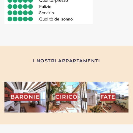
I NOSTRI APPARTAMENTI
INA
BARONIE
CIRICÒ
FATE