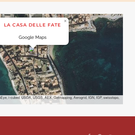
×
LA CASA DELLE FATE
Google Maps
eoEye, i-cubed, USDA, USGS, AEX, Getmapping, Aerogrid, IGN, IGP, swisstopo,