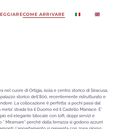
EGGIARE
COME ARRIVARE
 nel cuore di Ortigia, isola e centro storico di Siracusa,
palazzo storico dell'800, recentemente ristrutturato e
lendore. La collocazione è perfetta: a pochi passi dal
 meta' strada tra il Duomo ed il Castello Maniace. E'
pio ed elegante bilocale con loft, doppi servizi e
o “ Miramare” perché dalla terrazza si godono azzurri
tramonti. L’appartamento si presenta con zona giorno,