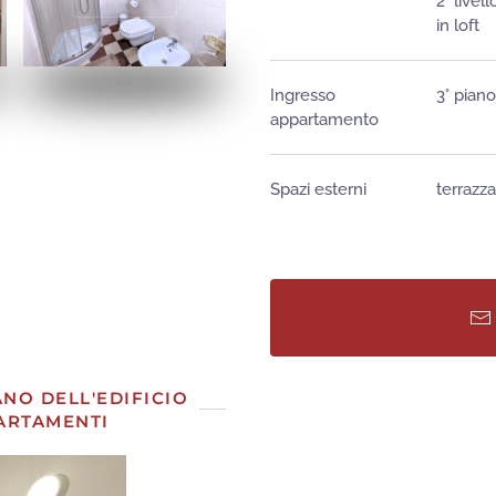
2° live
in loft
Ingresso
3° pian
APRI
appartamento
Spazi esterni
terrazza
APRI
APRI
NO DELL'EDIFICIO
PARTAMENTI