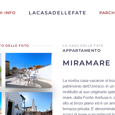
LACASADELLEFATE
DI INFO
PARCH
TO DELLE FOTO
LA CASA DELLE FATE
APPARTAMENTO
MIRAMARE
APRI
La nostra casa-vacanze si trova
patrimonio dell'Unesco, in un 
restituito al suo originario sp
mare, dalla Fonte Aretusa e, a
sito al terzo piano ed è un am
terrazza privata. E’ denominat
APRI
scorci di mare e incantevoli 