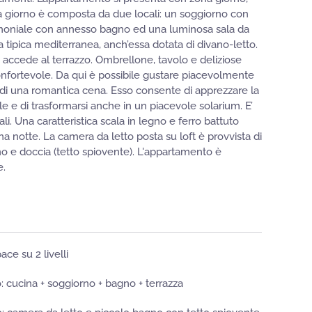
a giorno è composta da due locali: un soggiorno con
rimoniale con annesso bagno ed una luminosa sala da
 tipica mediterranea, anch’essa dotata di divano-letto.
si accede al terrazzo. Ombrellone, tavolo e deliziose
nfortevole. Da qui è possibile gustare piacevolmente
di una romantica cena. Esso consente di apprezzare la
e e di trasformarsi anche in un piacevole solarium. E’
ali. Una caratteristica scala in legno e ferro battuto
na notte. La camera da letto posta su loft è provvista di
o e doccia (tetto spiovente). L'appartamento è
e.
ace su 2 livelli
lo: cucina + soggiorno + bagno + terrazza