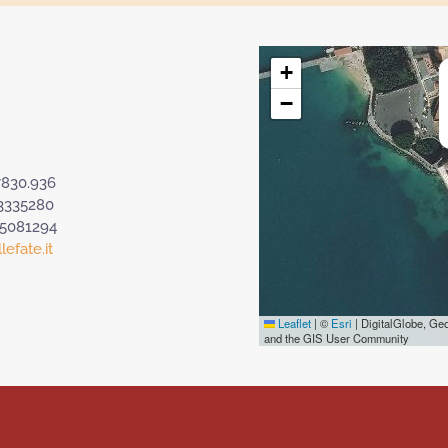
+
−
7830.936
3335280
.5081294
efate.it
Leaflet
|
©
Esri
| DigitalGlobe, G
and the GIS User Community