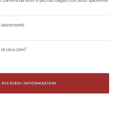
llo: camera da letto e piccolo bagno con tetto spiovente
o (ascensore)
 di circa 12m²
RICHIEDI INFORMAZIONI