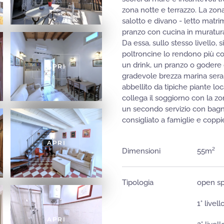
zona notte e terrazzo. La zon
salotto e divano - letto mat
pranzo con cucina in muratura
Da essa, sullo stesso livello, 
poltroncine lo rendono più co
un drink, un pranzo o godere 
APRI
gradevole brezza marina seral
abbellito da tipiche piante loc
collega il soggiorno con la zo
un secondo servizio con bagn
consigliato a famiglie e coppi
APRI
Dimensioni
55m²
Tipologia
open sp
1° livel
APRI