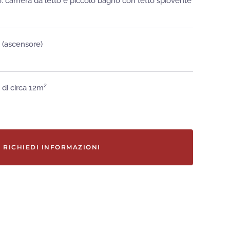
llo: camera da letto e piccolo bagno con tetto spiovente
o (ascensore)
 di circa 12m²
RICHIEDI INFORMAZIONI