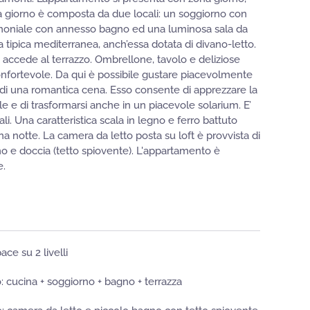
a giorno è composta da due locali: un soggiorno con
rimoniale con annesso bagno ed una luminosa sala da
 tipica mediterranea, anch’essa dotata di divano-letto.
si accede al terrazzo. Ombrellone, tavolo e deliziose
nfortevole. Da qui è possibile gustare piacevolmente
di una romantica cena. Esso consente di apprezzare la
e e di trasformarsi anche in un piacevole solarium. E’
ali. Una caratteristica scala in legno e ferro battuto
na notte. La camera da letto posta su loft è provvista di
o e doccia (tetto spiovente). L'appartamento è
e.
ace su 2 livelli
lo: cucina + soggiorno + bagno + terrazza