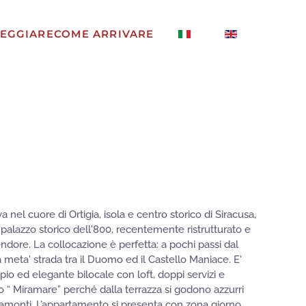
EGGIARE
COME ARRIVARE
 nel cuore di Ortigia, isola e centro storico di Siracusa,
palazzo storico dell'800, recentemente ristrutturato e
lendore. La collocazione è perfetta: a pochi passi dal
 meta' strada tra il Duomo ed il Castello Maniace. E'
pio ed elegante bilocale con loft, doppi servizi e
o “ Miramare” perché dalla terrazza si godono azzurri
tramonti. L’appartamento si presenta con zona giorno,