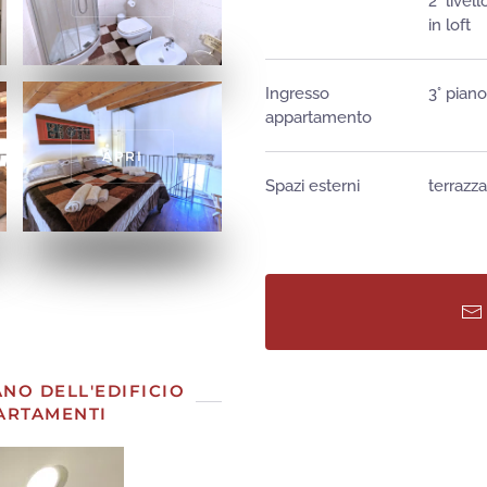
2° live
in loft
Ingresso
3° pian
appartamento
APRI
Spazi esterni
terrazza
APRI
APRI
NO DELL'EDIFICIO
PARTAMENTI