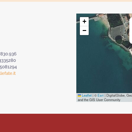
+
−
7830.936
3335280
.5081294
efate.it
Leaflet
|
©
Esri
| DigitalGlobe, G
and the GIS User Community