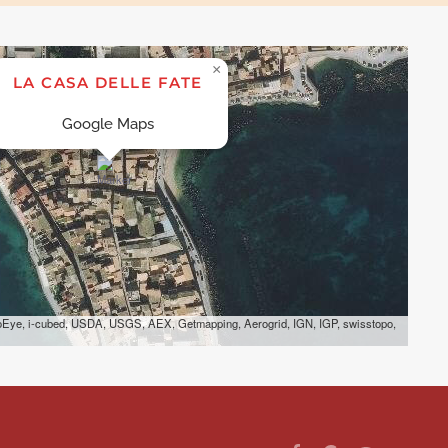
×
LA CASA DELLE FATE
Google Maps
eoEye, i-cubed, USDA, USGS, AEX, Getmapping, Aerogrid, IGN, IGP, swisstopo,