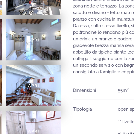
zona notte e terrazzo. La zon
salotto e divano - letto mat
pranzo con cucina in muratura
Da essa, sullo stesso livello, 
poltroncine lo rendono più co
un drink, un pranzo o godere 
APRI
gradevole brezza marina seral
abbellito da tipiche piante loc
collega il soggiorno con la zo
un secondo servizio con bagn
consigliato a famiglie e coppi
APRI
Dimensioni
55m²
Tipologia
open sp
1° livel
APRI