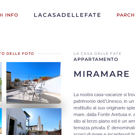
LACASADELLEFATE
DI INFO
PARCH
TO DELLE FOTO
LA CASA DELLE FATE
APPARTAMENTO
MIRAMARE
APRI
La nostra casa-vacanze si trova
patrimonio dell'Unesco, in un 
restituito al suo originario sp
mare, dalla Fonte Aretusa e, a
sito al terzo piano ed è un am
terrazza privata. E’ denominat
APRI
scorci di mare e incantevoli 